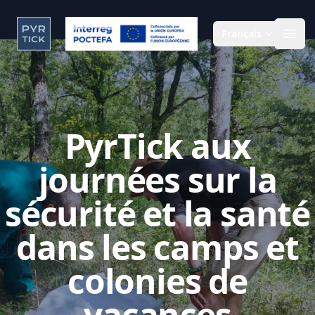
Français
Ouvr
PyrTick aux
journées sur la
sécurité et la santé
dans les camps et
colonies de
vacances