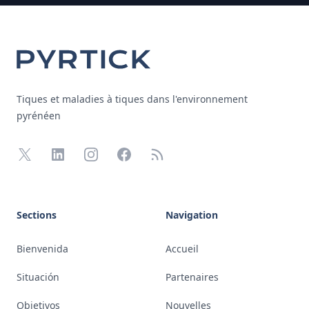
Footer
Tiques et maladies à tiques dans l'environnement
pyrénéen
X
LinkedIn
Instagram
Facebook
RSS
Sections
Navigation
Bienvenida
Accueil
Situación
Partenaires
Objetivos
Nouvelles