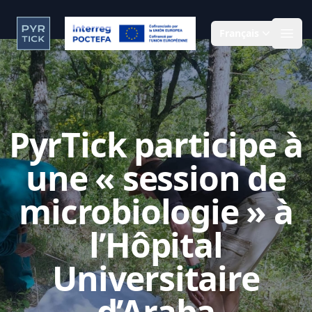
Français
Ouvr
PyrTick participe à
une « session de
microbiologie » à
l’Hôpital
Universitaire
d’Araba