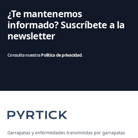
¿Te mantenemos
informado?
Suscríbete a la
newsletter
Consulta nuestra
Política de privacidad
.
Footer
Garrapatas y enfermedades transmitidas por garrapatas